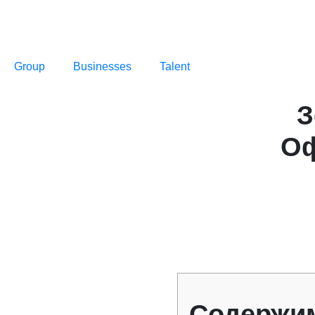
Group
Businesses
Talent
З
Оф
Содержи