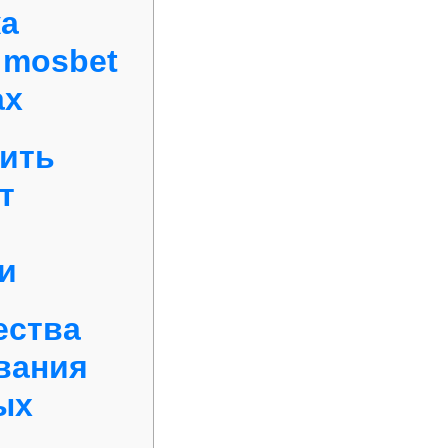
а
 mosbet
ах
чить
т
и
ества
вания
ых