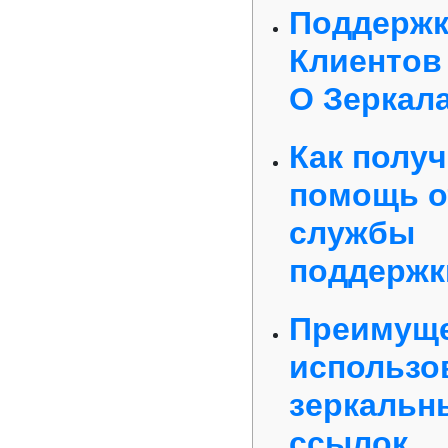
Поддержк
Клиентов
О Зеркал
Как полу
помощь о
службы
поддержк
Преимущ
использо
зеркальн
ссылок