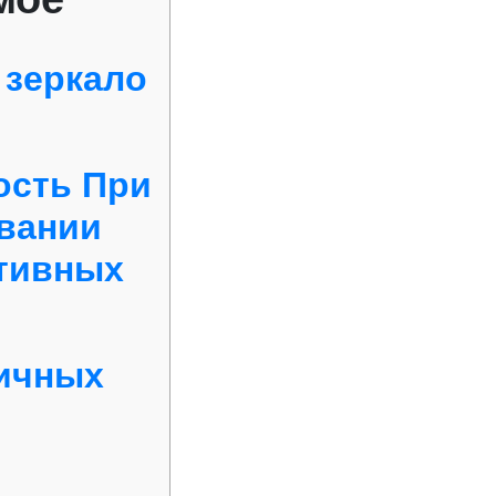
 зеркало
ость При
вании
тивных
ичных