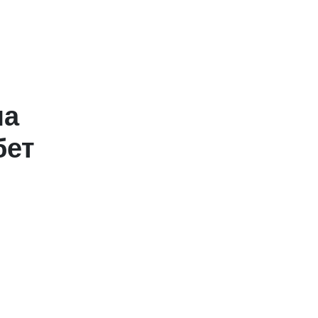
на
бет