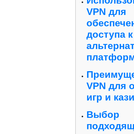
Использо
VPN для
обеспече
доступа к
альтерна
платфор
Преимущ
VPN для 
игр и каз
Выбор
подходящ